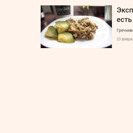
Эксп
есть
Гречнев
23 феврал