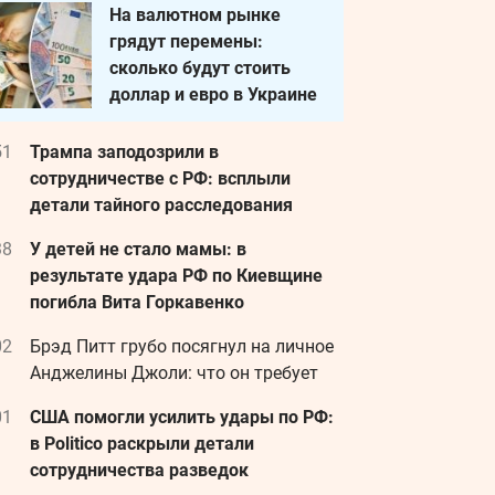
На валютном рынке
грядут перемены:
сколько будут стоить
доллар и евро в Украине
51
Трампа заподозрили в
сотрудничестве с РФ: всплыли
детали тайного расследования
38
У детей не стало мамы: в
результате удара РФ по Киевщине
погибла Вита Горкавенко
02
Брэд Питт грубо посягнул на личное
Анджелины Джоли: что он требует
01
США помогли усилить удары по РФ:
в Politico раскрыли детали
сотрудничества разведок