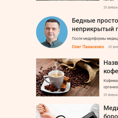
20 феврал
Бедные просто
неприкрытый г
После медреформы медици
Олег Панасенко
20 фев
Назв
коф
Кофеман
организ
20 феврал
Меди
боро