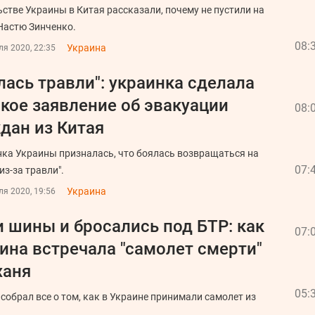
ьстве Украины в Китая рассказали, почему не пустили на
Настю Зинченко.
08:
Украина
я 2020, 22:35
лась травли": украинка сделала
кое заявление об эвакуации
08:
дан из Китая
ка Украины призналась, что боялась возвращаться на
07:
из-за травли".
Украина
я 2020, 19:56
 шины и бросались под БТР: как
07:
ина встречала "самолет смерти"
ханя
05:
 собрал все о том, как в Украине принимали самолет из