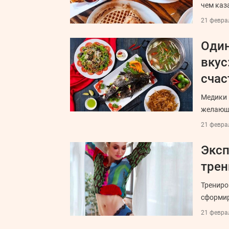
чем каз
21 феврал
Один
вкус
сча
Медики 
желающи
21 феврал
Эксп
трен
Трениро
сформир
21 феврал