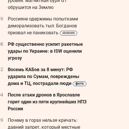
уровня: магнитная буря G1
обрушится на Землю
39
Россияне одержимы попытками
деморализовать тыл: Богданов
призвал не паниковать
мнение
08
РФ существенно усилит ракетные
удары по Украине: в ISW оценили
угрозу
42
Восемь КАБов за 8 минут: РФ
ударила по Сумам, повреждены
дома и ТЦ, пострадали люди
фото
04
После атаки дронов в Ярославле
горит один из пяти крупнейших НПЗ
России
39
Почему в горах нельзя кричать:
давний запрет, который местные