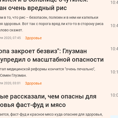
10:
ан очень вредный рис
 в то, что рис – безопасен, полезен и в нем ни капельки
я здоровья. Вот так с порога вряд ли кто-то в сторону риса
10:
слово скажет.
Здоровье
я 2020, 07:45
10:
опа закроет безвиз": Глузман
упредил о масштабной опасности
тап медицинской реформы кончится "очень печально",
10:
 Семен Глузман.
Здоровье
я 2020, 03:01
ые рассказали, чем опасны для
10:
овья фаст-фуд и мясо
ется, фаст-фуд и красное мясо куда опаснее для здоровья,