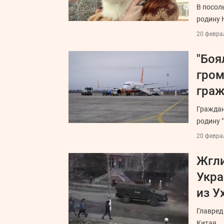
В посол
родину 
20 феврал
"Боя
гром
граж
Граждан
родину "
20 феврал
Жгли
Укра
из У
Главред
Китая