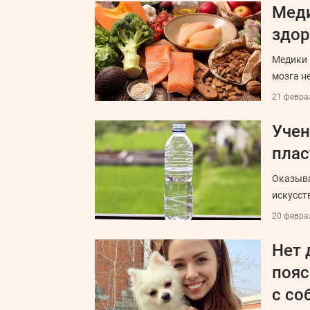
Меди
здор
Медики 
мозга н
21 феврал
Учен
плас
Оказыва
искусст
20 феврал
Нет 
пояс
с со