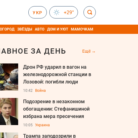
+29°
УКР
 ОГОРОД
ЗВЁЗДЫ
АВТО
ДОМ И УЮТ
МАМОЧКАМ
ЛАВНОЕ ЗА ДЕНЬ
Ещё
Дрон РФ ударил в вагон на
железнодорожной станции в
Лозовой: погибли люди
10:42
Война
Подозрение в незаконном
обогащении: Стефанишиной
избрана мера пресечения
10:05
Украина
Трампа заподозрили в