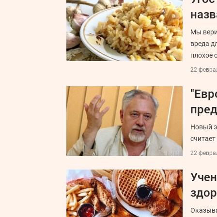
назв
Мы верим
вреда дл
плохое 
22 феврал
"Евр
пред
Новый э
считает
22 феврал
Учен
здор
Оказыва