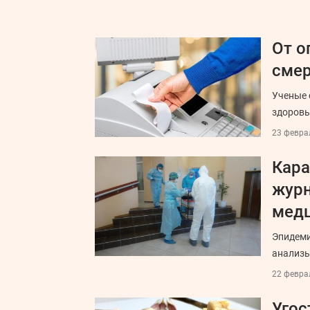
От о
смер
Ученые 
здоровь
23 феврал
Кара
журн
мед
Эпидеми
анализы
22 феврал
Угос