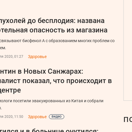
пухолей до бесплодия: названа
тельная опасность из магазина
связывают бисфенол А с образованием многих проблем со
ем.
Здоровье
я 2020, 01:27
нтин в Новых Санжарах:
алист показал, что происходит в
центре
ологи посетили эвакуированных из Китая и собрали
.
Здоровье
видео
я 2020, 11:50
П
тился и в больнице очутился: