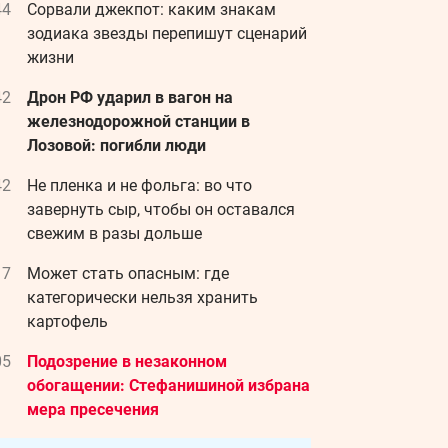
44
Сорвали джекпот: каким знакам
зодиака звезды перепишут сценарий
жизни
42
Дрон РФ ударил в вагон на
железнодорожной станции в
Лозовой: погибли люди
42
Не пленка и не фольга: во что
завернуть сыр, чтобы он оставался
свежим в разы дольше
17
Может стать опасным: где
категорически нельзя хранить
картофель
05
Подозрение в незаконном
обогащении: Стефанишиной избрана
мера пресечения