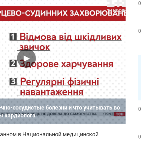
0
0
чно-сосудистые болезни и что учитывать во
0
ы кардиолога
ванном в Национальной медицинской
0