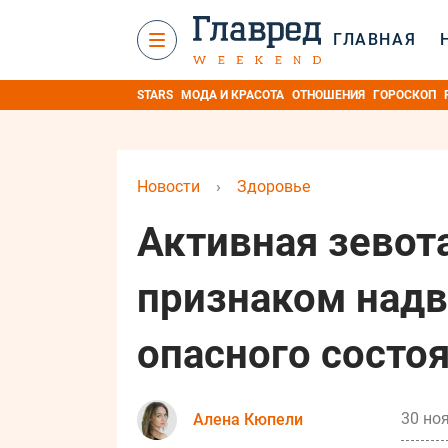
ГЛАВНАЯ
STARS
МОДА И КРАСОТА
ОТНОШЕНИЯ
ГОРОСКОП
Новости
›
Здоровье
Активная зевот
признаком над
опасного состо
30 ноя
Алена Кюпели