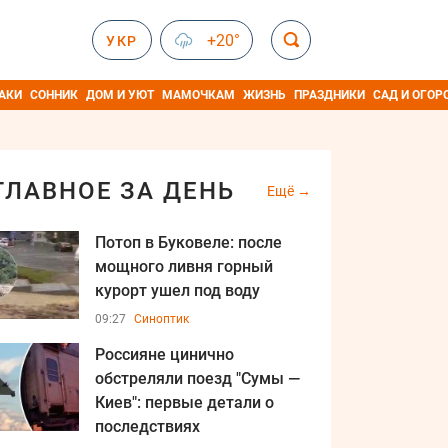
+20°
УКР
АКИ
СОННИК
ДОМ И УЮТ
МАМОЧКАМ
ЖИЗНЬ
ПРАЗДНИКИ
САД И ОГОР
ГЛАВНОЕ ЗА ДЕНЬ
Ещё
Потоп в Буковеле: после
мощного ливня горный
курорт ушел под воду
09:27
Синоптик
Россияне цинично
обстреляли поезд "Сумы —
Киев": первые детали о
последствиях