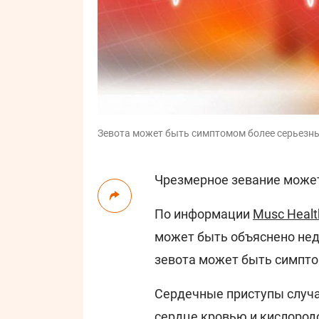
Зевота может быть симптомом более серьезных
Чрезмерное зевание может
По информации
Musc Healt
может быть объяснено нед
зевота может быть симпто
Сердечные приступы случа
сердце кровью и кислородо