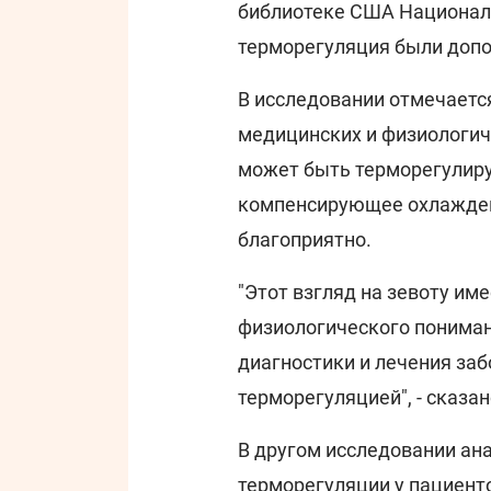
библиотеке США Националь
терморегуляция были допо
В исследовании отмечаетс
медицинских и физиологич
может быть терморегули
компенсирующее охлаждени
благоприятно.
"Этот взгляд на зевоту им
физиологического пониман
диагностики и лечения за
терморегуляцией", - сказан
В другом исследовании ан
терморегуляции у пациент