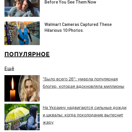
ПОПУЛЯРНОЕ
Ещё
"Было всего 26": умерла популярная
блогер, которая вдохновляла миллионы
На Украину надвигаются сильные дожди
и шквалы: когда похолодание вытеснит
жару