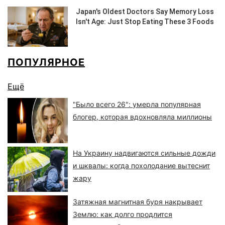
ПОПУЛЯРНОЕ
Ещё
"Было всего 26": умерла популярная
блогер, которая вдохновляла миллионы
На Украину надвигаются сильные дожди
и шквалы: когда похолодание вытеснит
жару
Затяжная магнитная буря накрывает
Землю: как долго продлится