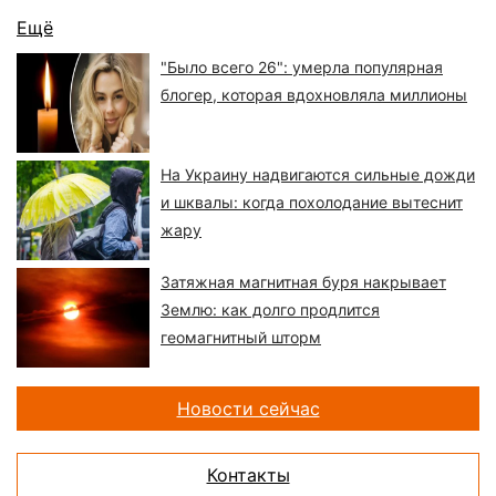
Ещё
"Было всего 26": умерла популярная
блогер, которая вдохновляла миллионы
На Украину надвигаются сильные дожди
и шквалы: когда похолодание вытеснит
жару
Затяжная магнитная буря накрывает
Землю: как долго продлится
геомагнитный шторм
Новости сейчас
Контакты