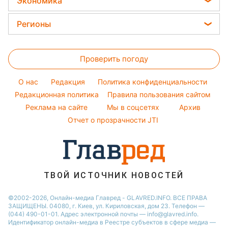
Экономика
Стирка
Ани Лорак
Закуски
Новости моды
Цены на продукты
Авто
Регионы
Кейт Миддлтон
Салаты
Советы от Андре Тана
Денежная помощь
Комнатные растения
Алла Пугачева
Новости Харькова
Простые блюда
Тарифы
Максим Галкин
Проверить погоду
Новости Львова
Легкие десерты
Курс валют
Настя Каменских
Новости Полтавы
Напитки
O нас
Редакция
Политика конфиденциальности
Виталий Козловский
Новости Днепра
Редакционная политика
Правила пользования сайтом
Реклама на сайте
Мы в соцсетях
Архив
Новости Сум
Отчет о прозрачности JTI
Новости Тернополя
Новости Черкассы
Новости Житомира
Новости Ровно
ТВОЙ ИСТОЧНИК НОВОСТЕЙ
Новости Одессы
©2002-2026, Онлайн-медиа Главред - GLAVRED.INFO. ВСЕ ПРАВА
ЗАЩИЩЕНЫ. 04080, г. Киев, ул. Кириловская, дом 23. Телефон —
Новости Запорожья
(044) 490-01-01. Адрес электронной почты — info@glavred.info.
Идентификатор онлайн-медиа в Реестре cубъектов в сфере медиа —