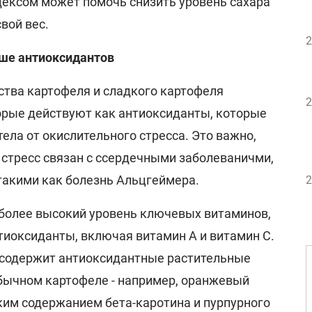
ексом может помочь снизить уровень сахара
вой вес.
2
ьше антиоксидантов
тва картофеля и сладкого картофеля
2
орые действуют как антиоксиданты, которые
ла от окислительного стресса. Это важно,
 стресс связан с ссердечными заболеваничми,
такими как болезнь Альцгеймера.
2
более высокий уровень ключевых витаминов,
тиоксиданты, включая витамин А и витамин С.
 содержит антиоксидантные растительные
обычном картофеле - например, оранжевый
ким содержанием бета-каротина и пурпурного