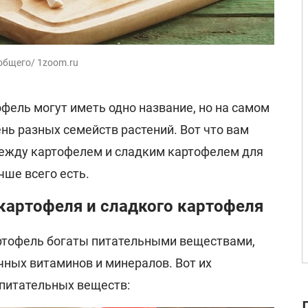
общего/ 1zoom.ru
фель могут иметь одно название, но на самом
ень разных семейств растений. Вот что вам
между картофелем и сладким картофелем для
учше всего есть.
картофеля и сладкого картофеля
артофель богаты питательными веществами,
ных витаминов и минералов. Вот их
питательных веществ: