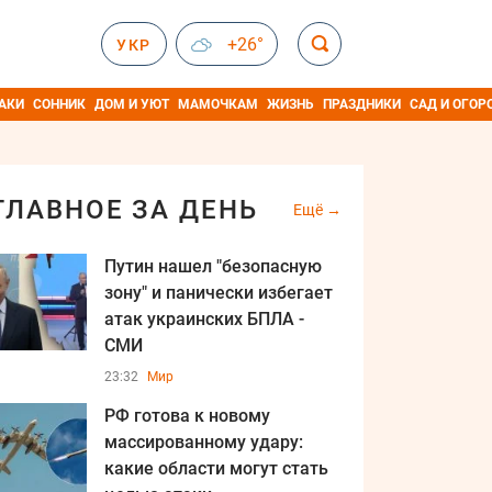
+26°
УКР
АКИ
СОННИК
ДОМ И УЮТ
МАМОЧКАМ
ЖИЗНЬ
ПРАЗДНИКИ
САД И ОГОР
ГЛАВНОЕ ЗА ДЕНЬ
Ещё
Путин нашел "безопасную
зону" и панически избегает
атак украинских БПЛА -
СМИ
23:32
Мир
РФ готова к новому
массированному удару:
какие области могут стать