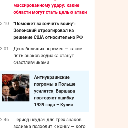
массированному удару: какие
области могут стать целью атаки
3:10
"Поможет закончить войну":
Зеленский отреагировал на
решение США относительно РФ
3:01
День больших перемен — какие
пять знаков зодиака станут
счастливчиками
Антиукраинские
погромы в Польше
усилятся, Варшава
повторяет ошибку
1939 года – Кулик
2:46
Период неудач для трёх знаков
зодиака подходит к концу — кого