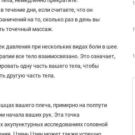
 тела, немедленно прекратите.
1
 течение дня, если считаете, что он
аничений на то, сколько раз в день вы
ть точечный массаж.
1
к давления при нескольких видах боли в шее.
рапии все тело взаимосвязано. Это означает,
1
ровать одну часть вашего тела, чтобы
ь другую часть тела.
ышцах вашего плеча, примерно на полпути
м начала ваших рук. Эта точка
х акупунктурных исследованиях головной
ния. Цзянь Цзин может также успешно