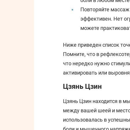
боли в любом месте
Повторяйте массаж в
эффективен. Нет огр
можете практикова
Ниже приведен список точе
Помните, что в рефлексоте
что нередко нужно стимули
активировать или выровнят
Цзянь Цзин
Цзянь Цзин находится в м
между вашей шеей и место
использовалась в успешны
боли и мышечного напряже