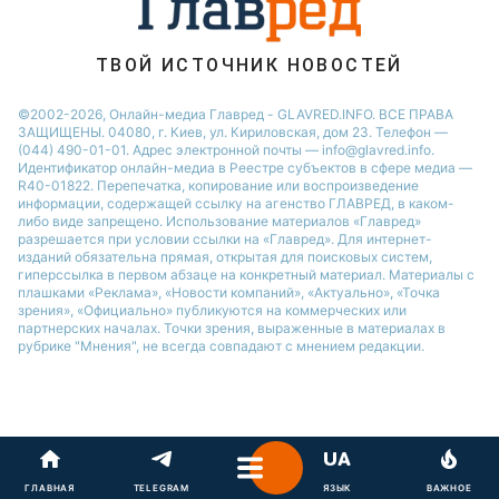
ТВОЙ ИСТОЧНИК НОВОСТЕЙ
©2002-2026, Онлайн-медиа Главред - GLAVRED.INFO. ВСЕ ПРАВА
ЗАЩИЩЕНЫ. 04080, г. Киев, ул. Кириловская, дом 23. Телефон —
(044) 490-01-01. Адрес электронной почты — info@glavred.info.
Идентификатор онлайн-медиа в Реестре cубъектов в сфере медиа —
R40-01822.
Перепечатка, копирование или воспроизведение
информации, содержащей ссылку на агенство ГЛАВРЕД, в каком-
либо виде запрещено. Использование материалов «Главред»
разрешается при условии ссылки на «Главред». Для интернет-
изданий обязательна прямая, открытая для поисковых систем,
гиперссылка в первом абзаце на конкретный материал. Материалы с
плашками «Реклама», «Новости компаний», «Актуально», «Точка
зрения», «Официально» публикуются на коммерческих или
партнерских началах. Точки зрения, выраженные в материалах в
рубрике "Мнения", не всегда совпадают с мнением редакции.
ГЛАВНАЯ
TELEGRAM
ЯЗЫК
ВАЖНОЕ