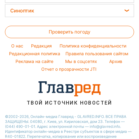
Простые блюда
Новости Харькова
Уборка
София Ротару
Цены на продукты
Легкие десерты
Синоптик
Новости Днепра
Авто
Ольга Сумская
Денежная помощь
Напитки
Новости Полтавы
Прогноз погоды
Стирка
Филипп Киркоров
Тарифы
Праздничное меню
Проверить погоду
Магнитные бури
Комнатные растения
Елена Зеленская
Курс валют
Погода на сегодня
Ани Лорак
O нас
Редакция
Политика конфиденциальности
Погода на завтра
Редакционная политика
Правила пользования сайтом
Кейт Миддлтон
Реклама на сайте
Мы в соцсетях
Архив
Пылевая буря
Алла Пугачева
Отчет о прозрачности JTI
ТВОЙ ИСТОЧНИК НОВОСТЕЙ
©2002-2026, Онлайн-медиа Главред - GLAVRED.INFO. ВСЕ ПРАВА
ЗАЩИЩЕНЫ. 04080, г. Киев, ул. Кириловская, дом 23. Телефон —
(044) 490-01-01. Адрес электронной почты — info@glavred.info.
Идентификатор онлайн-медиа в Реестре cубъектов в сфере медиа —
R40-01822.
Перепечатка, копирование или воспроизведение