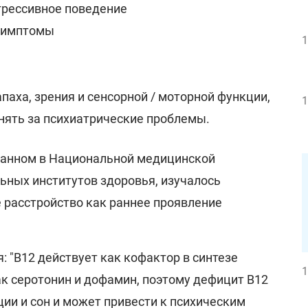
грессивное поведение
симптомы
1
паха, зрения и сенсорной / моторной функции,
1
нять за психиатрические проблемы.
ванном в Национальной медицинской
ных институтов здоровья, изучалось
 расстройство как раннее проявление
: "B12 действует как кофактор в синтезе
1
ак серотонин и дофамин, поэтому дефицит B12
ции и сон и может привести к психическим