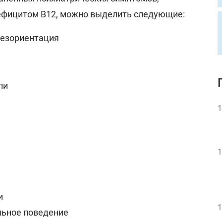
ефицитом B12, можно выделить следующие:
дезориентация
ли
1
1
и
1
льное поведение