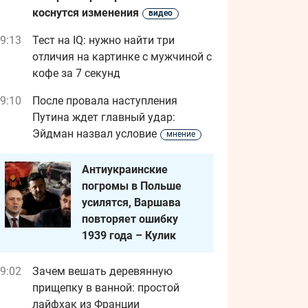
коснутся изменения
видео
9:13
Тест на IQ: нужно найти три
отличия на картинке с мужчиной с
кофе за 7 секунд
9:10
После провала наступления
Путина ждет главный удар:
Эйдман назвал условие
мнение
Антиукраинские
погромы в Польше
усилятся, Варшава
повторяет ошибку
1939 года – Кулик
9:02
Зачем вешать деревянную
прищепку в ванной: простой
лайфхак из Франции