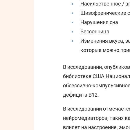
Насильственное / а
Шизофренические 
Нарушения сна
Бессонница
Изменения вкуса, за
которые можно при
В исследовании, опублико
библиотеке США Националь
обсессивно-компульсивное
дефицита B12.
В исследовании отмечается
нейромедиаторов, таких к
влияет на настроение, эмо