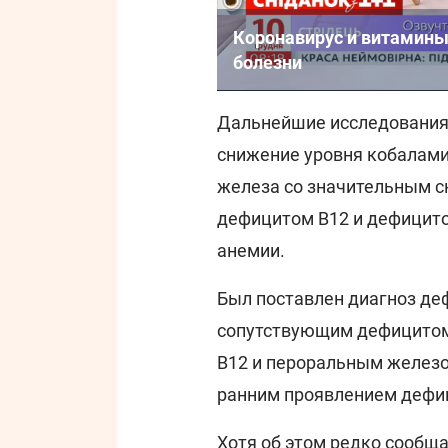
Коронавирус и витамины:
болезни
Дальнейшие исследования
снижение уровня кобалами
железа со значительным с
дефицитом B12 и дефицито
анемии.
Был поставлен диагноз де
сопутствующим дефицитом 
B12 и пероральным железо
ранним проявлением дефиц
Хотя об этом редко сообща