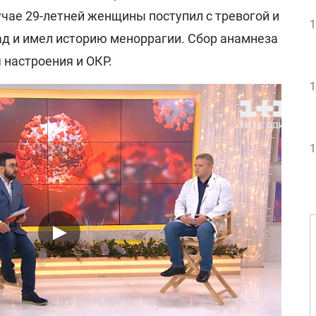
учае 29-летней женщины поступил с тревогой и
1
ад и имел историю меноррагии. Сбор анамнеза
 настроения и ОКР.
1
1