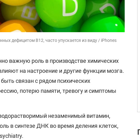
ных дефицитом B12, часто упускается из виду / iPhones
нно важную роль в производстве химических
влияют на настроение и другие функции мозга.
 быть связан с рядом психических
рессию, потерю памяти, тревогу и симптомы
 водорастворимый незаменимый витамин,
оль в синтезе ДНК во время деления клеток,
ychiatry.