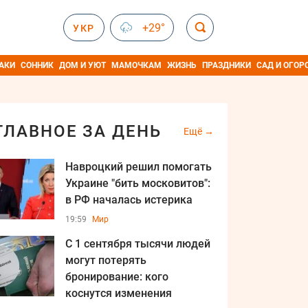
+29°
УКР
АКИ
СОННИК
ДОМ И УЮТ
МАМОЧКАМ
ЖИЗНЬ
ПРАЗДНИКИ
САД И ОГОР
ГЛАВНОЕ ЗА ДЕНЬ
Ещё
Навроцкий решил помогать
Украине "бить московитов":
в РФ началась истерика
19:59
Мир
С 1 сентября тысячи людей
могут потерять
бронирование: кого
коснутся изменения