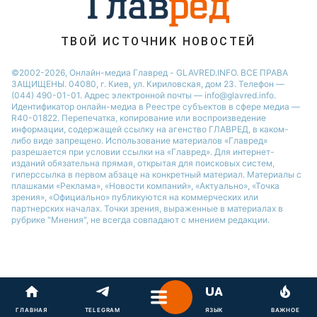
ТВОЙ ИСТОЧНИК НОВОСТЕЙ
©2002-2026, Онлайн-медиа Главред - GLAVRED.INFO. ВСЕ ПРАВА
ЗАЩИЩЕНЫ. 04080, г. Киев, ул. Кириловская, дом 23. Телефон —
(044) 490-01-01. Адрес электронной почты — info@glavred.info.
Идентификатор онлайн-медиа в Реестре cубъектов в сфере медиа —
R40-01822.
Перепечатка, копирование или воспроизведение
информации, содержащей ссылку на агенство ГЛАВРЕД, в каком-
либо виде запрещено. Использование материалов «Главред»
разрешается при условии ссылки на «Главред». Для интернет-
изданий обязательна прямая, открытая для поисковых систем,
гиперссылка в первом абзаце на конкретный материал. Материалы с
плашками «Реклама», «Новости компаний», «Актуально», «Точка
зрения», «Официально» публикуются на коммерческих или
партнерских началах. Точки зрения, выраженные в материалах в
рубрике "Мнения", не всегда совпадают с мнением редакции.
ГЛАВНАЯ
TELEGRAM
ЯЗЫК
ВАЖНОЕ