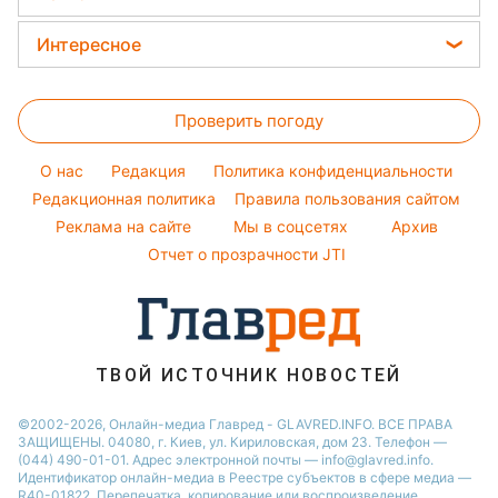
Курс валют
Окрашивание волос
Все о сале
Максим Галкин
Новости Харькова
Цены на продукты
Интересное
Красивый маникюр
Настя Каменских
Новости Полтавы
Головоломки
Модные ошибки
Виталий Козловский
Новости Львова
Проверить погоду
Тесты по картинке
Новости моды
Потап
Новости Сум
Оптические иллюзии
Советы от Андре Тана
O нас
Редакция
Политика конфиденциальности
Новости Днепра
Народные приметы
Редакционная политика
Правила пользования сайтом
Новости Черкассы
Реклама на сайте
Мы в соцсетях
Архив
Все о шоу-бизнесе
Новости Тернополя
Отчет о прозрачности JTI
Новости Ровно
Новости Житомира
Новости Запорожья
ТВОЙ ИСТОЧНИК НОВОСТЕЙ
Новости Одессы
©2002-2026, Онлайн-медиа Главред - GLAVRED.INFO. ВСЕ ПРАВА
ЗАЩИЩЕНЫ. 04080, г. Киев, ул. Кириловская, дом 23. Телефон —
(044) 490-01-01. Адрес электронной почты — info@glavred.info.
Идентификатор онлайн-медиа в Реестре cубъектов в сфере медиа —
R40-01822.
Перепечатка, копирование или воспроизведение