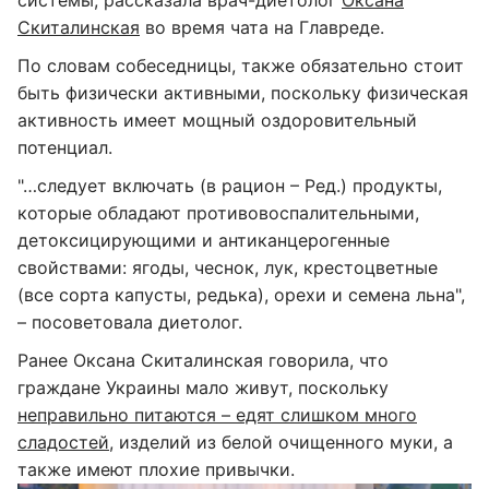
системы, рассказала врач-диетолог
Оксана
Скиталинская
во время чата на Главреде.
По словам собеседницы, также обязательно стоит
быть физически активными, поскольку физическая
активность имеет мощный оздоровительный
потенциал.
"…следует включать (в рацион – Ред.) продукты,
которые обладают противовоспалительными,
детоксицирующими и антиканцерогенные
свойствами: ягоды, чеснок, лук, крестоцветные
(все сорта капусты, редька), орехи и семена льна",
– посоветовала диетолог.
Ранее Оксана Скиталинская говорила, что
граждане Украины мало живут, поскольку
неправильно питаются – едят слишком много
сладостей
, изделий из белой очищенного муки, а
также имеют плохие привычки.