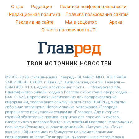
Новости Тернополя
Оптические иллюзии
Красивый маникюр
Виталий Козловский
O нас
Редакция
Политика конфиденциальности
Напитки
Новости Житомира
Народные приметы
Редакционная политика
Правила пользования сайтом
Потап
Праздничное меню
Новости Одессы
Реклама на сайте
Мы в соцсетях
Архив
Все о шоу-бизнесе
София Ротару
Новости Харькова
Отчет о прозрачности JTI
Новости Полтавы
ТВОЙ ИСТОЧНИК НОВОСТЕЙ
©2002-2026, Онлайн-медиа Главред - GLAVRED.INFO. ВСЕ ПРАВА
ЗАЩИЩЕНЫ. 04080, г. Киев, ул. Кириловская, дом 23. Телефон —
(044) 490-01-01. Адрес электронной почты — info@glavred.info.
Идентификатор онлайн-медиа в Реестре cубъектов в сфере медиа —
R40-01822.
Перепечатка, копирование или воспроизведение
информации, содержащей ссылку на агенство ГЛАВРЕД, в каком-
либо виде запрещено. Использование материалов «Главред»
разрешается при условии ссылки на «Главред». Для интернет-
изданий обязательна прямая, открытая для поисковых систем,
гиперссылка в первом абзаце на конкретный материал. Материалы с
плашками «Реклама», «Новости компаний», «Актуально», «Точка
зрения», «Официально» публикуются на коммерческих или
партнерских началах. Точки зрения, выраженные в материалах в