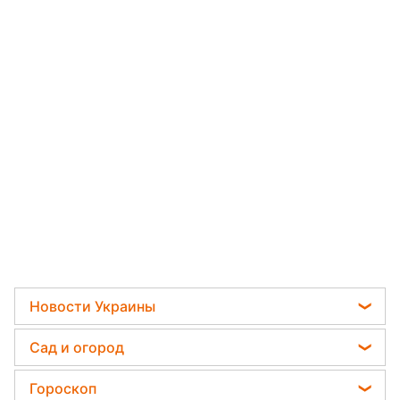
Новости Украины
Телеграм новости Украины
Сад и огород
Пенсии в Украине
Садовод назвал самое эффективное средство
Гороскоп
Мобилизация