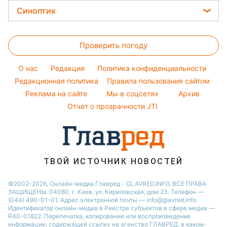
Уборка
София Ротару
Цены на продукты
Легкие десерты
Синоптик
Новости Днепра
Авто
Ольга Сумская
Денежная помощь
Напитки
Новости Полтавы
Прогноз погоды
Стирка
Филипп Киркоров
Тарифы
Праздничное меню
Проверить погоду
Магнитные бури
Комнатные растения
Елена Зеленская
Курс валют
Погода на сегодня
Ани Лорак
O нас
Редакция
Политика конфиденциальности
Погода на завтра
Редакционная политика
Правила пользования сайтом
Кейт Миддлтон
Реклама на сайте
Мы в соцсетях
Архив
Пылевая буря
Алла Пугачева
Отчет о прозрачности JTI
ТВОЙ ИСТОЧНИК НОВОСТЕЙ
©2002-2026, Онлайн-медиа Главред - GLAVRED.INFO. ВСЕ ПРАВА
ЗАЩИЩЕНЫ. 04080, г. Киев, ул. Кириловская, дом 23. Телефон —
(044) 490-01-01. Адрес электронной почты — info@glavred.info.
Идентификатор онлайн-медиа в Реестре cубъектов в сфере медиа —
R40-01822.
Перепечатка, копирование или воспроизведение
информации, содержащей ссылку на агенство ГЛАВРЕД, в каком-