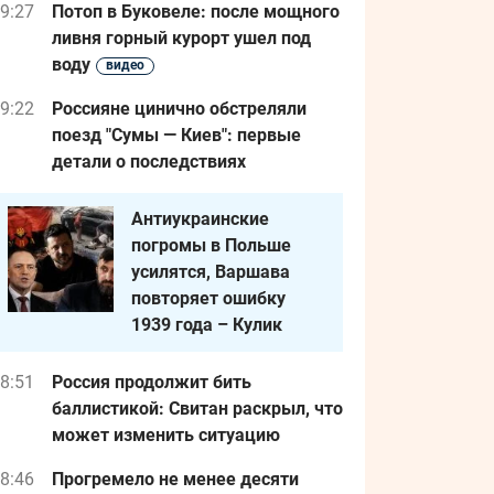
9:27
Потоп в Буковеле: после мощного
ливня горный курорт ушел под
воду
видео
9:22
Россияне цинично обстреляли
поезд "Сумы — Киев": первые
детали о последствиях
Антиукраинские
погромы в Польше
усилятся, Варшава
повторяет ошибку
1939 года – Кулик
8:51
Россия продолжит бить
баллистикой: Свитан раскрыл, что
может изменить ситуацию
8:46
Прогремело не менее десяти