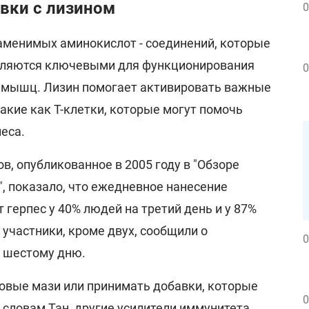
авки с лизином
0
заменимых аминокислот - соединений, которые
являются ключевыми для функционирования
0
 мышц. Лизин помогает активировать важные
акие как Т-клетки, которые могут помочь
еса.
в, опубликованное в 2005 году в "Обзоре
, показало, что ежедневное нанесение
 герпес у 40% людей на третий день и у 87%
 участники, кроме двух, сообщили о
0
 шестому дню.
овые мази или принимать добавки, которые
0
 словам Тан, другие усилители иммунитета,