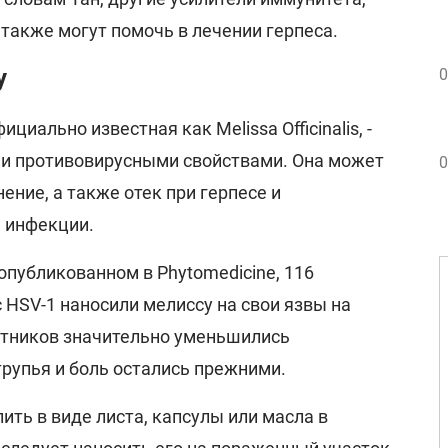
, также могут помочь в лечении герпеса.
у
0
циально известная как Melissa Officinalis, -
ими противовирусными свойствами. Она может
0
ние, а также отек при герпесе и
 инфекции.
 опубликованном в Phytomedicine, 116
 HSV-1 наносили мелиссу на свои язвы на
астников значительно уменьшились
струпья и боль остались прежними.
ть в виде листа, капсулы или масла в