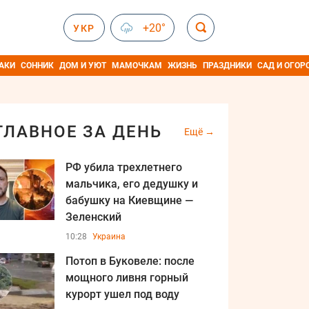
+20°
УКР
АКИ
СОННИК
ДОМ И УЮТ
МАМОЧКАМ
ЖИЗНЬ
ПРАЗДНИКИ
САД И ОГОР
ГЛАВНОЕ ЗА ДЕНЬ
Ещё
РФ убила трехлетнего
мальчика, его дедушку и
бабушку на Киевщине —
Зеленский
10:28
Украина
Потоп в Буковеле: после
мощного ливня горный
курорт ушел под воду