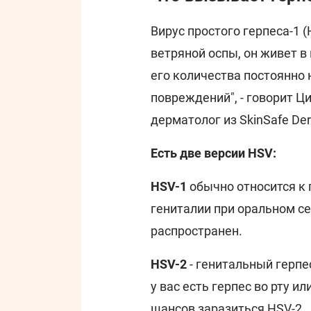
Вирус простого герпеса-1 
ветряной оспы, он живет в
его количества постоянно 
повреждений", - говорит Ц
дерматолог из SkinSafe Der
Есть две версии HSV:
HSV-1
обычно относится к г
гениталии при оральном се
распространен.
HSV-2
- генитальный герпе
у вас есть герпес во рту ил
шансов заразиться HSV-2.