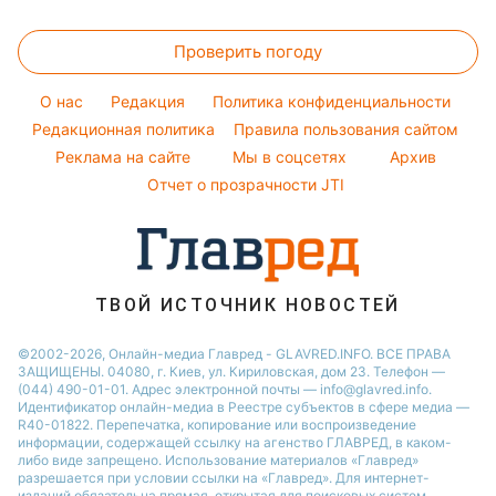
Окрашивание волос
Пылевая буря
Головоломки
Новости Днепра
Алла Пугачева
Красивый маникюр
Проверить погоду
Тесты по картинке
Новости Сум
Максим Галкин
Модные ошибки
Оптические иллюзии
Новости Тернополя
Настя Каменских
O нас
Редакция
Политика конфиденциальности
Новости моды
Народные приметы
Редакционная политика
Новости Черкассы
Правила пользования сайтом
Виталий Козловский
Советы от Андре Тана
Реклама на сайте
Мы в соцсетях
Архив
Все о шоу-бизнесе
Новости Житомира
Потап
Отчет о прозрачности JTI
Новости Ровно
Новости Одессы
Новости Запорожья
ТВОЙ ИСТОЧНИК НОВОСТЕЙ
©2002-2026, Онлайн-медиа Главред - GLAVRED.INFO. ВСЕ ПРАВА
ЗАЩИЩЕНЫ. 04080, г. Киев, ул. Кириловская, дом 23. Телефон —
(044) 490-01-01. Адрес электронной почты — info@glavred.info.
Идентификатор онлайн-медиа в Реестре cубъектов в сфере медиа —
R40-01822.
Перепечатка, копирование или воспроизведение
информации, содержащей ссылку на агенство ГЛАВРЕД, в каком-
либо виде запрещено. Использование материалов «Главред»
разрешается при условии ссылки на «Главред». Для интернет-
изданий обязательна прямая, открытая для поисковых систем,