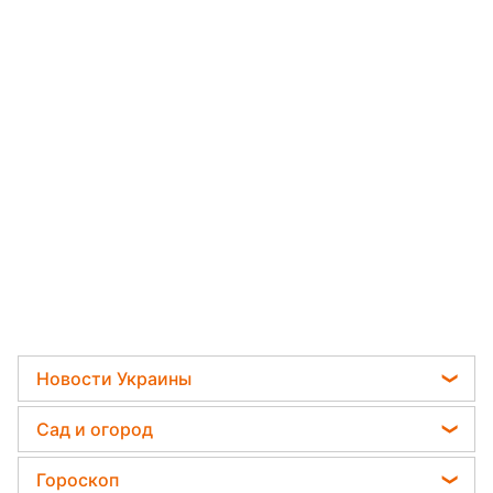
Новости Украины
Телеграм новости Украины
Сад и огород
Пенсии в Украине
Садовод назвал самое эффективное средство
Гороскоп