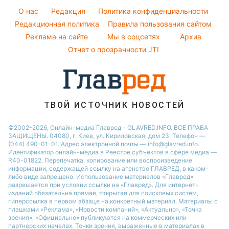
Оптические иллюзии
Советы от Андре Тана
O нас
Редакция
Политика конфиденциальности
Новости Днепра
Народные приметы
Редакционная политика
Правила пользования сайтом
Новости Черкассы
Реклама на сайте
Мы в соцсетях
Архив
Все о шоу-бизнесе
Новости Тернополя
Отчет о прозрачности JTI
Новости Ровно
Новости Житомира
Новости Запорожья
ТВОЙ ИСТОЧНИК НОВОСТЕЙ
Новости Одессы
©2002-2026, Онлайн-медиа Главред - GLAVRED.INFO. ВСЕ ПРАВА
ЗАЩИЩЕНЫ. 04080, г. Киев, ул. Кириловская, дом 23. Телефон —
(044) 490-01-01. Адрес электронной почты — info@glavred.info.
Идентификатор онлайн-медиа в Реестре cубъектов в сфере медиа —
R40-01822.
Перепечатка, копирование или воспроизведение
информации, содержащей ссылку на агенство ГЛАВРЕД, в каком-
либо виде запрещено. Использование материалов «Главред»
разрешается при условии ссылки на «Главред». Для интернет-
изданий обязательна прямая, открытая для поисковых систем,
гиперссылка в первом абзаце на конкретный материал. Материалы с
плашками «Реклама», «Новости компаний», «Актуально», «Точка
зрения», «Официально» публикуются на коммерческих или
партнерских началах. Точки зрения, выраженные в материалах в