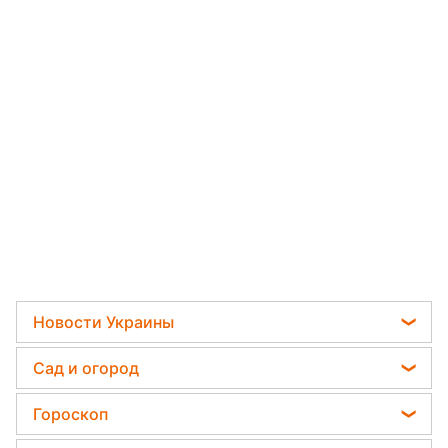
Новости Украины
Пенсии в Украине
Сад и огород
Мобилизация
Садовод назвал самое эффективное средство
Гороскоп
Политика
против сорняков