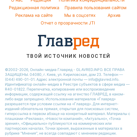
Пылевая буря
София Ротару
Народные приметы
Редакционная политика
Новости Тернополя
Правила пользования сайтом
Реклама на сайте
Мы в соцсетях
Архив
Все о шоу-бизнесе
Новости Ровно
Отчет о прозрачности JTI
Новости Житомира
Новости Запорожья
Новости Одессы
ТВОЙ ИСТОЧНИК НОВОСТЕЙ
©2002-2026, Онлайн-медиа Главред - GLAVRED.INFO. ВСЕ ПРАВА
ЗАЩИЩЕНЫ. 04080, г. Киев, ул. Кириловская, дом 23. Телефон —
(044) 490-01-01. Адрес электронной почты — info@glavred.info.
Идентификатор онлайн-медиа в Реестре cубъектов в сфере медиа —
R40-01822.
Перепечатка, копирование или воспроизведение
информации, содержащей ссылку на агенство ГЛАВРЕД, в каком-
либо виде запрещено. Использование материалов «Главред»
разрешается при условии ссылки на «Главред». Для интернет-
изданий обязательна прямая, открытая для поисковых систем,
гиперссылка в первом абзаце на конкретный материал. Материалы с
плашками «Реклама», «Новости компаний», «Актуально», «Точка
зрения», «Официально» публикуются на коммерческих или
партнерских началах. Точки зрения, выраженные в материалах в
рубрике "Мнения", не всегда совпадают с мнением редакции.