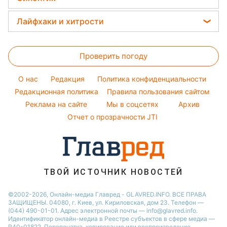
Простые блюда
Потап
Тесты по картинке
Новости Харькова
Прогноз погоды
Легкие десерты
Лайфхаки и хитрости
София Ротару
Оптические иллюзии
Новости Одессы
Магнитные бури
Напитки
Ольга Сумская
Все о сале
Народные приметы
Новости Полтавы
Погода на сегодня
Праздничное меню
Проверить погоду
Стирка
Все о шоу-бизнесе
Новости Сум
Погода на завтра
Уборка
Новости Черкассы
O нас
Редакция
Политика конфиденциальности
Пылевая буря
Комнатные растения
Редакционная политика
Правила пользования сайтом
Новости Ровно
Реклама на сайте
Мы в соцсетях
Архив
Авто
Новости Запорожья
Отчет о прозрачности JTI
ТВОЙ ИСТОЧНИК НОВОСТЕЙ
©2002-2026, Онлайн-медиа Главред - GLAVRED.INFO. ВСЕ ПРАВА
ЗАЩИЩЕНЫ. 04080, г. Киев, ул. Кириловская, дом 23. Телефон —
(044) 490-01-01. Адрес электронной почты — info@glavred.info.
Идентификатор онлайн-медиа в Реестре cубъектов в сфере медиа —
R40-01822.
Перепечатка, копирование или воспроизведение