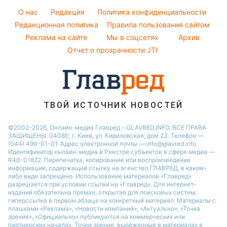
Легкие десерты
Погода на сегодня
O нас
Редакция
Политика конфиденциальности
Напитки
Погода на завтра
Редакционная политика
Правила пользования сайтом
Праздничное меню
Реклама на сайте
Мы в соцсетях
Архив
Пылевая буря
Отчет о прозрачности JTI
ТВОЙ ИСТОЧНИК НОВОСТЕЙ
©2002-2026, Онлайн-медиа Главред - GLAVRED.INFO. ВСЕ ПРАВА
ЗАЩИЩЕНЫ. 04080, г. Киев, ул. Кириловская, дом 23. Телефон —
(044) 490-01-01. Адрес электронной почты — info@glavred.info.
Идентификатор онлайн-медиа в Реестре cубъектов в сфере медиа —
R40-01822.
Перепечатка, копирование или воспроизведение
информации, содержащей ссылку на агенство ГЛАВРЕД, в каком-
либо виде запрещено. Использование материалов «Главред»
разрешается при условии ссылки на «Главред». Для интернет-
изданий обязательна прямая, открытая для поисковых систем,
гиперссылка в первом абзаце на конкретный материал. Материалы с
плашками «Реклама», «Новости компаний», «Актуально», «Точка
зрения», «Официально» публикуются на коммерческих или
партнерских началах. Точки зрения, выраженные в материалах в