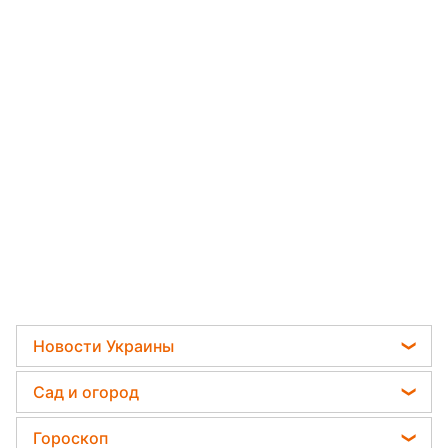
Новости Украины
Телеграм новости Украины
Сад и огород
Пенсии в Украине
Садовод назвал самое эффективное средство
Гороскоп