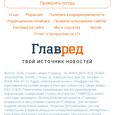
Погода на сегодня
Праздничное меню
Проверить погоду
Уборка
Все о шоу-бизнесе
Потап
Новости Черкассы
Погода на завтра
Стирка
София Ротару
O нас
Редакция
Политика конфиденциальности
Пылевая буря
Авто
Редакционная политика
Правила пользования сайтом
Ольга Сумская
Реклама на сайте
Мы в соцсетях
Архив
Комнатные растения
Филипп Киркоров
Отчет о прозрачности JTI
ТВОЙ ИСТОЧНИК НОВОСТЕЙ
©2002-2026, Онлайн-медиа Главред - GLAVRED.INFO. ВСЕ ПРАВА
ЗАЩИЩЕНЫ. 04080, г. Киев, ул. Кириловская, дом 23. Телефон —
(044) 490-01-01. Адрес электронной почты — info@glavred.info.
Идентификатор онлайн-медиа в Реестре cубъектов в сфере медиа —
R40-01822.
Перепечатка, копирование или воспроизведение
информации, содержащей ссылку на агенство ГЛАВРЕД, в каком-
либо виде запрещено. Использование материалов «Главред»
разрешается при условии ссылки на «Главред». Для интернет-
изданий обязательна прямая, открытая для поисковых систем,
гиперссылка в первом абзаце на конкретный материал. Материалы с
плашками «Реклама», «Новости компаний», «Актуально», «Точка