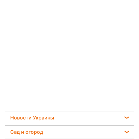
Новости Украины
Телеграм новости Украины
Сад и огород