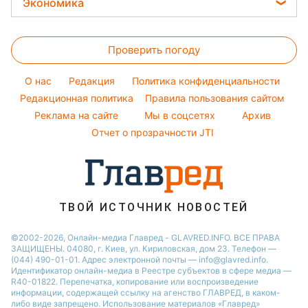
Потап
Экономика
Красивый маникюр
Новости Львова
Комнатные растения
София Ротару
Цены на продукты
Модные ошибки
Новости Днепра
Все о сале
Ольга Сумская
Проверить погоду
Денежная помощь
Новости моды
Новости Харькова
Уборка
Филипп Киркоров
Тарифы
Советы от Андре Тана
O нас
Редакция
Политика конфиденциальности
Авто
Елена Зеленская
Курс валют
Редакционная политика
Правила пользования сайтом
Ани Лорак
Реклама на сайте
Мы в соцсетях
Архив
Кейт Миддлтон
Отчет о прозрачности JTI
Алла Пугачева
ТВОЙ ИСТОЧНИК НОВОСТЕЙ
©2002-2026, Онлайн-медиа Главред - GLAVRED.INFO. ВСЕ ПРАВА
ЗАЩИЩЕНЫ. 04080, г. Киев, ул. Кириловская, дом 23. Телефон —
(044) 490-01-01. Адрес электронной почты — info@glavred.info.
Идентификатор онлайн-медиа в Реестре cубъектов в сфере медиа —
R40-01822.
Перепечатка, копирование или воспроизведение
информации, содержащей ссылку на агенство ГЛАВРЕД, в каком-
либо виде запрещено. Использование материалов «Главред»