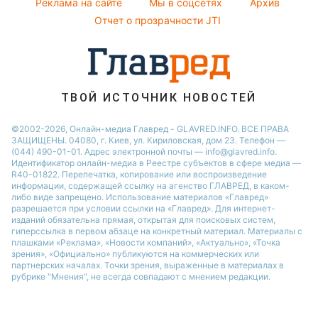
Реклама на сайте
Мы в соцсетях
Архив
Все о шоу-бизнесе
Новости Тернополя
Отчет о прозрачности JTI
Новости Ровно
Новости Житомира
Новости Запорожья
ТВОЙ ИСТОЧНИК НОВОСТЕЙ
Новости Одессы
©2002-2026, Онлайн-медиа Главред - GLAVRED.INFO. ВСЕ ПРАВА
ЗАЩИЩЕНЫ. 04080, г. Киев, ул. Кириловская, дом 23. Телефон —
(044) 490-01-01. Адрес электронной почты — info@glavred.info.
Идентификатор онлайн-медиа в Реестре cубъектов в сфере медиа —
R40-01822.
Перепечатка, копирование или воспроизведение
информации, содержащей ссылку на агенство ГЛАВРЕД, в каком-
либо виде запрещено. Использование материалов «Главред»
разрешается при условии ссылки на «Главред». Для интернет-
изданий обязательна прямая, открытая для поисковых систем,
гиперссылка в первом абзаце на конкретный материал. Материалы с
плашками «Реклама», «Новости компаний», «Актуально», «Точка
зрения», «Официально» публикуются на коммерческих или
партнерских началах. Точки зрения, выраженные в материалах в
рубрике "Мнения", не всегда совпадают с мнением редакции.