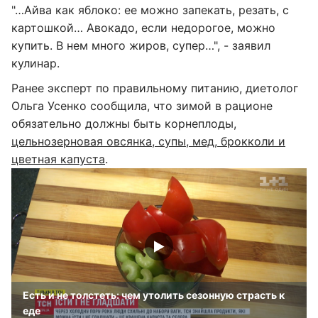
"…Айва как яблоко: ее можно запекать, резать, с
картошкой… Авокадо, если недорогое, можно
купить. В нем много жиров, супер…", - заявил
кулинар.
Ранее эксперт по правильному питанию, диетолог
Ольга Усенко сообщила, что зимой в рационе
обязательно должны быть корнеплоды,
цельнозерновая овсянка, супы, мед, брокколи и
цветная капуста
.
Есть и не толстеть: чем утолить сезонную страсть к
еде