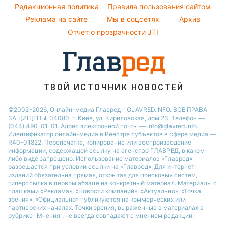
Новости Ровно
Комнатные растения
Редакционная политика
Правила пользования сайтом
Реклама на сайте
Мы в соцсетях
Архив
Авто
Отчет о прозрачности JTI
ТВОЙ ИСТОЧНИК НОВОСТЕЙ
©2002-2026, Онлайн-медиа Главред - GLAVRED.INFO. ВСЕ ПРАВА
ЗАЩИЩЕНЫ. 04080, г. Киев, ул. Кириловская, дом 23. Телефон —
(044) 490-01-01. Адрес электронной почты — info@glavred.info.
Идентификатор онлайн-медиа в Реестре cубъектов в сфере медиа —
R40-01822.
Перепечатка, копирование или воспроизведение
информации, содержащей ссылку на агенство ГЛАВРЕД, в каком-
либо виде запрещено. Использование материалов «Главред»
разрешается при условии ссылки на «Главред». Для интернет-
изданий обязательна прямая, открытая для поисковых систем,
гиперссылка в первом абзаце на конкретный материал. Материалы с
плашками «Реклама», «Новости компаний», «Актуально», «Точка
зрения», «Официально» публикуются на коммерческих или
партнерских началах. Точки зрения, выраженные в материалах в
рубрике "Мнения", не всегда совпадают с мнением редакции.