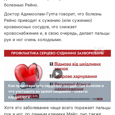
болезнью Рейно.
Доктор Адимоолам-Гупта говорит, что болезнь
Рейно приводит к сужению (или сужению)
кровеносных сосудов, что снижает
кровоснабжение и, в свою очередь, делает пальцы
рук и ног очень холодными.
Как предотвратить сердечно-сосудистые болезни и
что учитывать во время пандемии – советы
кардиолога
Хотя это заболевание чаще всего поражает пальцы
рук и ног, по данным клиники Майо, оно также