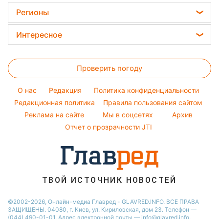
Елена Зеленская
Праздничное меню
Модные ошибки
Регионы
Ани Лорак
Закуски
Новости моды
Новости Харькова
Кейт Миддлтон
Интересное
Салаты
Советы от Андре Тана
Новости Львова
Алла Пугачева
Головоломки
Простые блюда
Новости Полтавы
Максим Галкин
Проверить погоду
Тесты по картинке
Легкие десерты
Новости Днепра
Настя Каменских
Оптические иллюзии
Напитки
O нас
Редакция
Политика конфиденциальности
Новости Сум
Виталий Козловский
Народные приметы
Редакционная политика
Правила пользования сайтом
Новости Тернополя
Потап
Реклама на сайте
Мы в соцсетях
Архив
Все о шоу-бизнесе
Новости Черкассы
София Ротару
Отчет о прозрачности JTI
Новости Житомира
Ольга Сумская
Новости Ровно
Новости Одессы
ТВОЙ ИСТОЧНИК НОВОСТЕЙ
Новости Запорожья
©2002-2026, Онлайн-медиа Главред - GLAVRED.INFO. ВСЕ ПРАВА
ЗАЩИЩЕНЫ. 04080, г. Киев, ул. Кириловская, дом 23. Телефон —
(044) 490-01-01. Адрес электронной почты — info@glavred.info.