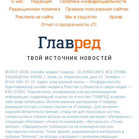
O нас
Редакция
Политика конфиденциальности
Новости Днепра
Народные приметы
Редакционная политика
Правила пользования сайтом
Новости Черкассы
Реклама на сайте
Мы в соцсетях
Архив
Все о шоу-бизнесе
Новости Тернополя
Отчет о прозрачности JTI
Новости Ровно
Новости Житомира
Новости Запорожья
ТВОЙ ИСТОЧНИК НОВОСТЕЙ
Новости Одессы
©2002-2026, Онлайн-медиа Главред - GLAVRED.INFO. ВСЕ ПРАВА
ЗАЩИЩЕНЫ. 04080, г. Киев, ул. Кириловская, дом 23. Телефон —
(044) 490-01-01. Адрес электронной почты — info@glavred.info.
Идентификатор онлайн-медиа в Реестре cубъектов в сфере медиа —
R40-01822.
Перепечатка, копирование или воспроизведение
информации, содержащей ссылку на агенство ГЛАВРЕД, в каком-
либо виде запрещено. Использование материалов «Главред»
разрешается при условии ссылки на «Главред». Для интернет-
изданий обязательна прямая, открытая для поисковых систем,
гиперссылка в первом абзаце на конкретный материал. Материалы с
плашками «Реклама», «Новости компаний», «Актуально», «Точка
зрения», «Официально» публикуются на коммерческих или
партнерских началах. Точки зрения, выраженные в материалах в
рубрике "Мнения", не всегда совпадают с мнением редакции.