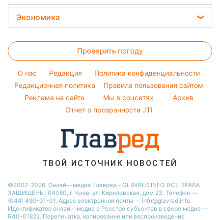
Простые блюда
Новости Одессы
Уборка
Модные ошибки
Филипп Киркоров
Прогноз погоды
Легкие десерты
Экономика
Новости Запорожья
Авто
Новости моды
Елена Зеленская
Магнитные бури
Напитки
Новости Харькова
Цены на продукты
Стирка
Ани Лорак
Погода на сегодня
Праздничное меню
Новости Львова
Проверить погоду
Денежная помощь
Комнатные растения
Кейт Миддлтон
Погода на завтра
Новости Полтавы
Тарифы
O нас
Редакция
Политика конфиденциальности
Пылевая буря
Новости Днепра
Курс валют
Редакционная политика
Правила пользования сайтом
Реклама на сайте
Мы в соцсетях
Архив
Отчет о прозрачности JTI
ТВОЙ ИСТОЧНИК НОВОСТЕЙ
©2002-2026, Онлайн-медиа Главред - GLAVRED.INFO. ВСЕ ПРАВА
ЗАЩИЩЕНЫ. 04080, г. Киев, ул. Кириловская, дом 23. Телефон —
(044) 490-01-01. Адрес электронной почты — info@glavred.info.
Идентификатор онлайн-медиа в Реестре cубъектов в сфере медиа —
R40-01822.
Перепечатка, копирование или воспроизведение