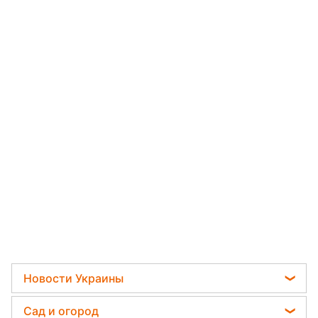
Новости Украины
Телеграм новости Украины
Сад и огород