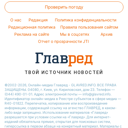
Новости моды
Максим Галкин
Новости Полтавы
Проверить погоду
Тесты по картинке
Советы от Андре Тана
Настя Каменских
Новости Днепра
Оптические иллюзии
Женские стрижки
Виталий Козловский
O нас
Редакция
Политика конфиденциальности
Новости Сум
Народные приметы
Редакционная политика
Правила пользования сайтом
Потап
Новости Тернополя
Реклама на сайте
Мы в соцсетях
Архив
Все о шоу-бизнесе
София Ротару
Новости Черкассы
Отчет о прозрачности JTI
Новости Житомира
Новости Ровно
Новости Одессы
ТВОЙ ИСТОЧНИК НОВОСТЕЙ
Новости Запорожья
©2002-2026, Онлайн-медиа Главред - GLAVRED.INFO. ВСЕ ПРАВА
ЗАЩИЩЕНЫ. 04080, г. Киев, ул. Кириловская, дом 23. Телефон —
(044) 490-01-01. Адрес электронной почты — info@glavred.info.
Идентификатор онлайн-медиа в Реестре cубъектов в сфере медиа —
R40-01822.
Перепечатка, копирование или воспроизведение
информации, содержащей ссылку на агенство ГЛАВРЕД, в каком-
либо виде запрещено. Использование материалов «Главред»
разрешается при условии ссылки на «Главред». Для интернет-
изданий обязательна прямая, открытая для поисковых систем,
гиперссылка в первом абзаце на конкретный материал. Материалы с