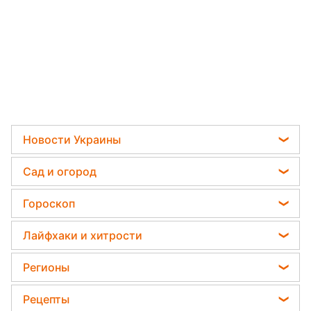
Новости
›
Здоровье
Читать на украинском
Как подготовить рис для
вкусного и рассыпчатого плова:
секрет от кулинара
Катя Трохименко
16 мая 2022, 04:33
Подпишитесь
на нас в Google