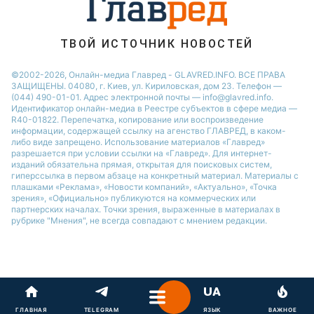
ad
Вкусный рассыпчатый рис в плове - это то, к чему
стремится каждый кулинар. Ведь сварить рисовую
кашу с мясом - задача простая, а приготовить
настоящий плов - это уже искусство.
ГЛАВНАЯ
TELEGRAM
ЯЗЫК
ВАЖНОЕ