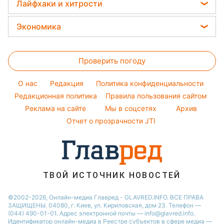
Женские стрижки
Все о шоу-бизнесе
Лайфхаки и хитрости
Новости Ровно
Виталий Козловский
Окрашивание волос
Головоломки
Новости Запорожья
Стирка
Потап
Экономика
Красивый маникюр
Новости Львова
Комнатные растения
София Ротару
Цены на продукты
Модные ошибки
Новости Днепра
Все о сале
Ольга Сумская
Проверить погоду
Денежная помощь
Новости моды
Новости Харькова
Уборка
Филипп Киркоров
Тарифы
Советы от Андре Тана
O нас
Редакция
Политика конфиденциальности
Авто
Елена Зеленская
Курс валют
Редакционная политика
Правила пользования сайтом
Ани Лорак
Реклама на сайте
Мы в соцсетях
Архив
Кейт Миддлтон
Отчет о прозрачности JTI
Алла Пугачева
ТВОЙ ИСТОЧНИК НОВОСТЕЙ
©2002-2026, Онлайн-медиа Главред - GLAVRED.INFO. ВСЕ ПРАВА
ЗАЩИЩЕНЫ. 04080, г. Киев, ул. Кириловская, дом 23. Телефон —
(044) 490-01-01. Адрес электронной почты — info@glavred.info.
Идентификатор онлайн-медиа в Реестре cубъектов в сфере медиа —