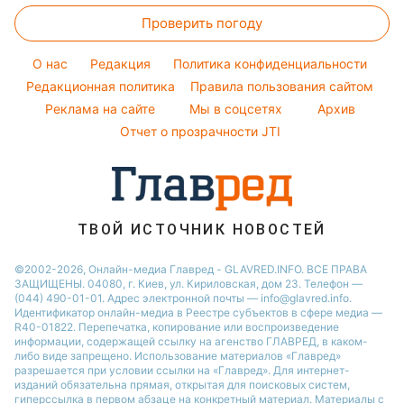
Женские стрижки
Максим Галкин
Простые блюда
Новости Днепра
Проверить погоду
Тесты по картинке
Окрашивание волос
Настя Каменских
Легкие десерты
Новости Тернополя
Оптические иллюзии
Красивый маникюр
Виталий Козловский
O нас
Редакция
Политика конфиденциальности
Напитки
Новости Житомира
Народные приметы
Редакционная политика
Правила пользования сайтом
Потап
Праздничное меню
Новости Одессы
Реклама на сайте
Мы в соцсетях
Архив
Все о шоу-бизнесе
София Ротару
Новости Харькова
Отчет о прозрачности JTI
Новости Полтавы
ТВОЙ ИСТОЧНИК НОВОСТЕЙ
©2002-2026, Онлайн-медиа Главред - GLAVRED.INFO. ВСЕ ПРАВА
ЗАЩИЩЕНЫ. 04080, г. Киев, ул. Кириловская, дом 23. Телефон —
(044) 490-01-01. Адрес электронной почты — info@glavred.info.
Идентификатор онлайн-медиа в Реестре cубъектов в сфере медиа —
R40-01822.
Перепечатка, копирование или воспроизведение
информации, содержащей ссылку на агенство ГЛАВРЕД, в каком-
либо виде запрещено. Использование материалов «Главред»
разрешается при условии ссылки на «Главред». Для интернет-
изданий обязательна прямая, открытая для поисковых систем,
гиперссылка в первом абзаце на конкретный материал. Материалы с