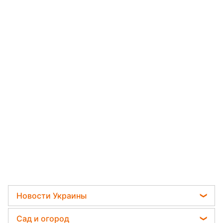
Новости Украины
Телеграм новости Украины
Сад и огород