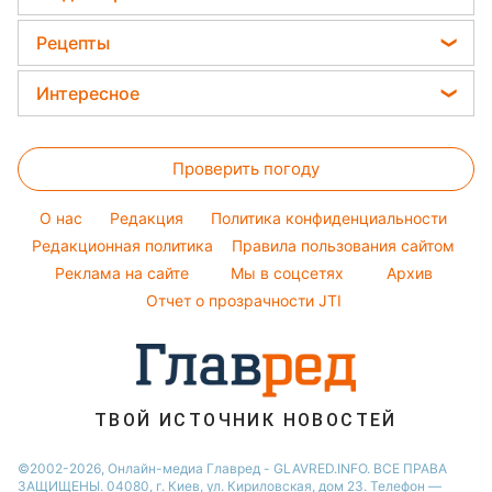
Елена Зеленская
Новости Черкассы
Погода на завтра
Модные ошибки
Ани Лорак
Рецепты
Новости Ровно
Новости моды
Кейт Миддлтон
Закуски
Новости Львова
Интересное
Советы от Андре Тана
Алла Пугачева
Салаты
Новости Запорожья
Головоломки
Женские стрижки
Максим Галкин
Простые блюда
Новости Днепра
Проверить погоду
Тесты по картинке
Окрашивание волос
Настя Каменских
Легкие десерты
Новости Тернополя
Оптические иллюзии
Красивый маникюр
Виталий Козловский
O нас
Редакция
Политика конфиденциальности
Напитки
Новости Житомира
Народные приметы
Редакционная политика
Правила пользования сайтом
Потап
Праздничное меню
Новости Одессы
Реклама на сайте
Мы в соцсетях
Архив
Все о шоу-бизнесе
София Ротару
Новости Харькова
Отчет о прозрачности JTI
Новости Полтавы
ТВОЙ ИСТОЧНИК НОВОСТЕЙ
©2002-2026, Онлайн-медиа Главред - GLAVRED.INFO. ВСЕ ПРАВА
ЗАЩИЩЕНЫ. 04080, г. Киев, ул. Кириловская, дом 23. Телефон —