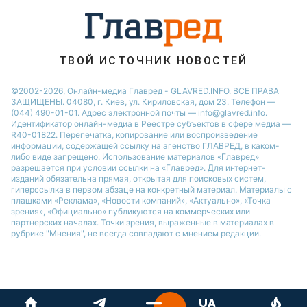
Новости Черкассы
Ольга Сумская
Новости Одессы
Новости Ровно
ТВОЙ ИСТОЧНИК НОВОСТЕЙ
Новости Запорожья
©2002-2026, Онлайн-медиа Главред - GLAVRED.INFO. ВСЕ ПРАВА
ЗАЩИЩЕНЫ. 04080, г. Киев, ул. Кириловская, дом 23. Телефон —
(044) 490-01-01. Адрес электронной почты — info@glavred.info.
Идентификатор онлайн-медиа в Реестре cубъектов в сфере медиа —
R40-01822.
Перепечатка, копирование или воспроизведение
информации, содержащей ссылку на агенство ГЛАВРЕД, в каком-
либо виде запрещено. Использование материалов «Главред»
разрешается при условии ссылки на «Главред». Для интернет-
изданий обязательна прямая, открытая для поисковых систем,
гиперссылка в первом абзаце на конкретный материал. Материалы с
плашками «Реклама», «Новости компаний», «Актуально», «Точка
зрения», «Официально» публикуются на коммерческих или
партнерских началах. Точки зрения, выраженные в материалах в
рубрике "Мнения", не всегда совпадают с мнением редакции.