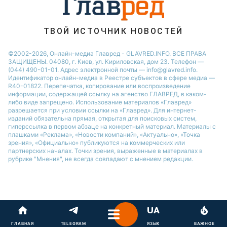
ТВОЙ ИСТОЧНИК НОВОСТЕЙ
©2002-2026, Онлайн-медиа Главред - GLAVRED.INFO. ВСЕ ПРАВА
ЗАЩИЩЕНЫ. 04080, г. Киев, ул. Кириловская, дом 23. Телефон —
(044) 490-01-01. Адрес электронной почты — info@glavred.info.
Идентификатор онлайн-медиа в Реестре cубъектов в сфере медиа —
R40-01822.
Перепечатка, копирование или воспроизведение
информации, содержащей ссылку на агенство ГЛАВРЕД, в каком-
либо виде запрещено. Использование материалов «Главред»
разрешается при условии ссылки на «Главред». Для интернет-
изданий обязательна прямая, открытая для поисковых систем,
гиперссылка в первом абзаце на конкретный материал. Материалы с
плашками «Реклама», «Новости компаний», «Актуально», «Точка
зрения», «Официально» публикуются на коммерческих или
партнерских началах. Точки зрения, выраженные в материалах в
рубрике "Мнения", не всегда совпадают с мнением редакции.
ГЛАВНАЯ
TELEGRAM
ЯЗЫК
ВАЖНОЕ