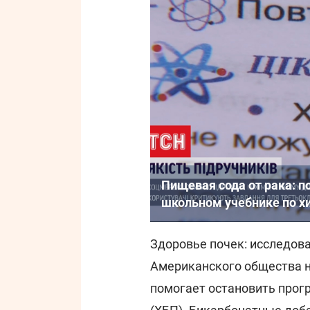
Пищевая сода от рака: 
школьном учебнике по х
Здоровье почек: исследов
Американского общества н
помогает остановить прог