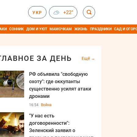
+22°
УКР
АКИ
СОННИК
ДОМ И УЮТ
МАМОЧКАМ
ЖИЗНЬ
ПРАЗДНИКИ
САД И ОГОР
ГЛАВНОЕ ЗА ДЕНЬ
Ещё
РФ объявила "свободную
охоту": где оккупанты
существенно усилят атаки
дронами
16:54
Война
"У нас есть
договоренности":
Зеленский заявил о