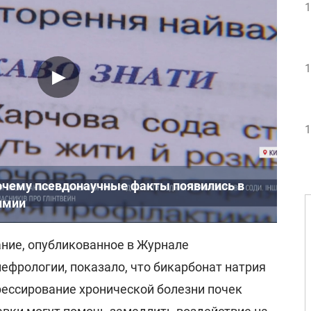
1
1
1
почему псевдонаучные факты появились в
имии
ание, опубликованное в Журнале
ефрологии, показало, что бикарбонат натрия
рессирование хронической болезни почек