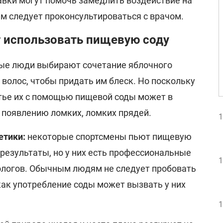
авки могут помочь замедлить воздействие на
им следует проконсультироваться с врачом.
т использовать пищевую соду
рые люди выбирают сочетание яблочного
 волос, чтобы придать им блеск. Но поскольку
тье их с помощью пищевой соды может в
 появлению ломких, ломких прядей.
1
етики:
некоторые спортсмены пьют пищевую
 результаты, но у них есть профессиональные
1
ологов. Обычным людям не следует пробовать
 как употребление соды может вызвать у них
1