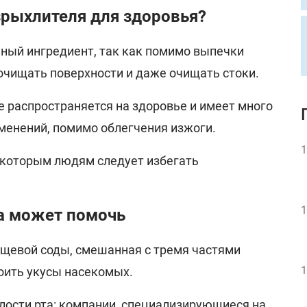
зрыхлителя для здоровья?
ьный ингредиент, так как помимо выпечки
очищать поверхности и даже очищать стоки.
е распространяется на здоровье и имеет много
менений, помимо облегчения изжоги.
1
о которым людям следует избегать
1
а может помочь
ищевой соды, смешанная с тремя частями
1
оить укусы насекомых.
лости рта: компании, специализирующиеся на