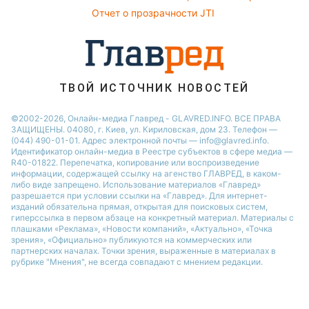
Новости Ровно
Ольга Сумская
Отчет о прозрачности JTI
Праздничное меню
Филипп Киркоров
ТВОЙ ИСТОЧНИК НОВОСТЕЙ
©2002-2026, Онлайн-медиа Главред - GLAVRED.INFO. ВСЕ ПРАВА
ЗАЩИЩЕНЫ. 04080, г. Киев, ул. Кириловская, дом 23. Телефон —
(044) 490-01-01. Адрес электронной почты — info@glavred.info.
Идентификатор онлайн-медиа в Реестре cубъектов в сфере медиа —
R40-01822.
Перепечатка, копирование или воспроизведение
информации, содержащей ссылку на агенство ГЛАВРЕД, в каком-
либо виде запрещено. Использование материалов «Главред»
разрешается при условии ссылки на «Главред». Для интернет-
изданий обязательна прямая, открытая для поисковых систем,
гиперссылка в первом абзаце на конкретный материал. Материалы с
плашками «Реклама», «Новости компаний», «Актуально», «Точка
зрения», «Официально» публикуются на коммерческих или
партнерских началах. Точки зрения, выраженные в материалах в
рубрике "Мнения", не всегда совпадают с мнением редакции.