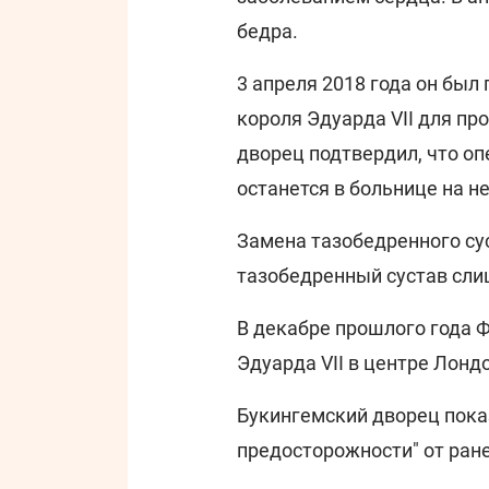
бедра.
3 апреля 2018 года он был
короля Эдуарда VII для п
дворец подтвердил, что опе
останется в больнице на н
Замена тазобедренного сус
тазобедренный сустав сли
В декабре прошлого года 
Эдуарда VII в центре Лонд
Букингемский дворец показ
предосторожности" от ран