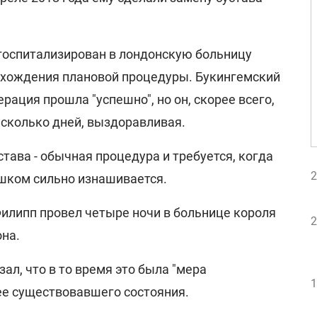
 госпитализирован в лондонскую больницу
рохождения плановой процедуры. Букингемский
рация прошла "успешно", но он, скорее всего,
есколько дней, выздоравливая.
тава - обычная процедура и требуется, когда
2
шком сильно изнашивается.
Филипп провел четыре ночи в больнице короля
2
она.
ал, что в то время это была "мера
1
ее существовавшего состояния.