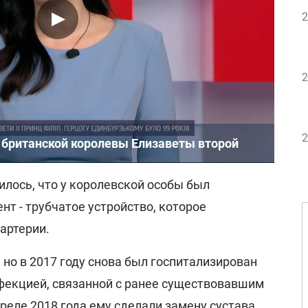
2
2
2
 британской королевы Елизаветы второй
илось, что у королевской особы был
нт - трубчатое устройство, которое
артерии.
но в 2017 году снова был госпитализирован
нфекцией, связанной с ранее существовавшим
реле 2018 года ему сделали замену сустава