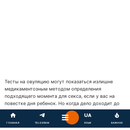
Тесты на овуляцию могут показаться излишне
медикаментозным методом определения
подходящего момента для секса, если у вас на
повестке дня ребенок. Но когда дело доходит до
максимальных шансов на зачатие, их стоит
хранить в шкафчике.
ГЛАВНАЯ
TELEGRAM
ЯЗЫК
ВАЖНОЕ
Конечно, есть способы, не требующие