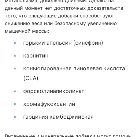
метаболизма, довольно длинный. Однако на
данный момент нет достаточных доказательств
того, что следующие добавки способствуют
снижению веса или безопасному увеличению
мышечной массы:
горький апельсин (синефрин)
карнитин
конъюгированная линолевая кислота
(CLA)
форсколинапиколинат
хромафукоксантин
гарциния камбоджийская
Витаминные и минеральные добавки могут помочь