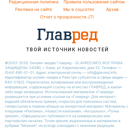
Погода на завтра
Редакционная политика
Правила пользования сайтом
Максим Галкин
Реклама на сайте
Мы в соцсетях
Архив
Пылевая буря
Настя Каменских
Отчет о прозрачности JTI
ТВОЙ ИСТОЧНИК НОВОСТЕЙ
©2002-2026, Онлайн-медиа Главред - GLAVRED.INFO. ВСЕ ПРАВА
ЗАЩИЩЕНЫ. 04080, г. Киев, ул. Кириловская, дом 23. Телефон —
(044) 490-01-01. Адрес электронной почты — info@glavred.info.
Идентификатор онлайн-медиа в Реестре cубъектов в сфере медиа —
R40-01822.
Перепечатка, копирование или воспроизведение
информации, содержащей ссылку на агенство ГЛАВРЕД, в каком-
либо виде запрещено. Использование материалов «Главред»
разрешается при условии ссылки на «Главред». Для интернет-
изданий обязательна прямая, открытая для поисковых систем,
гиперссылка в первом абзаце на конкретный материал. Материалы с
плашками «Реклама», «Новости компаний», «Актуально», «Точка
зрения», «Официально» публикуются на коммерческих или
партнерских началах. Точки зрения, выраженные в материалах в
рубрике "Мнения", не всегда совпадают с мнением редакции.