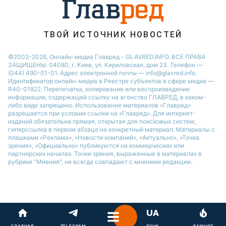
Новости Одессы
Новости Запорожья
ТВОЙ ИСТОЧНИК НОВОСТЕЙ
©2002-2026, Онлайн-медиа Главред - GLAVRED.INFO. ВСЕ ПРАВА
ЗАЩИЩЕНЫ. 04080, г. Киев, ул. Кириловская, дом 23. Телефон —
(044) 490-01-01. Адрес электронной почты — info@glavred.info.
Идентификатор онлайн-медиа в Реестре cубъектов в сфере медиа —
R40-01822.
Перепечатка, копирование или воспроизведение
информации, содержащей ссылку на агенство ГЛАВРЕД, в каком-
либо виде запрещено. Использование материалов «Главред»
разрешается при условии ссылки на «Главред». Для интернет-
изданий обязательна прямая, открытая для поисковых систем,
гиперссылка в первом абзаце на конкретный материал. Материалы с
плашками «Реклама», «Новости компаний», «Актуально», «Точка
зрения», «Официально» публикуются на коммерческих или
партнерских началах. Точки зрения, выраженные в материалах в
рубрике "Мнения", не всегда совпадают с мнением редакции.