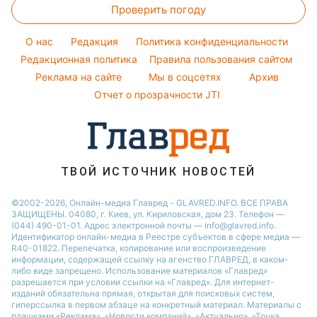
Тарифы
Максим Галкин
Проверить погоду
Магнитные бури
Напитки
Новости Житомира
Курс валют
Настя Каменских
Погода на сегодня
Праздничное меню
Новости Одессы
O нас
Редакция
Политика конфиденциальности
Виталий Козловский
Погода на завтра
Редакционная политика
Правила пользования сайтом
Новости Харькова
Реклама на сайте
Мы в соцсетях
Архив
Пылевая буря
Новости Полтавы
Отчет о прозрачности JTI
ТВОЙ ИСТОЧНИК НОВОСТЕЙ
©2002-2026, Онлайн-медиа Главред - GLAVRED.INFO. ВСЕ ПРАВА
ЗАЩИЩЕНЫ. 04080, г. Киев, ул. Кириловская, дом 23. Телефон —
(044) 490-01-01. Адрес электронной почты — info@glavred.info.
Идентификатор онлайн-медиа в Реестре cубъектов в сфере медиа —
R40-01822.
Перепечатка, копирование или воспроизведение
информации, содержащей ссылку на агенство ГЛАВРЕД, в каком-
либо виде запрещено. Использование материалов «Главред»
разрешается при условии ссылки на «Главред». Для интернет-
изданий обязательна прямая, открытая для поисковых систем,
гиперссылка в первом абзаце на конкретный материал. Материалы с
плашками «Реклама», «Новости компаний», «Актуально», «Точка