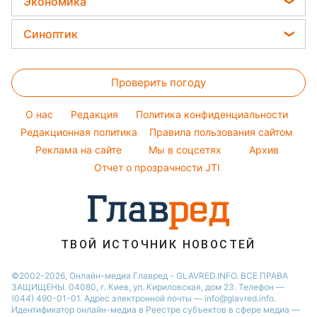
Ольга Сумская
Экономика
Простые блюда
Новости Черкассы
Уборка
Филипп Киркоров
Цены на продукты
Легкие десерты
Синоптик
Новости Житомира
Авто
Елена Зеленская
Денежная помощь
Напитки
Новости Ровно
Прогноз погоды
Стирка
Ани Лорак
Тарифы
Праздничное меню
Проверить погоду
Магнитные бури
Комнатные растения
Кейт Миддлтон
Курс валют
Погода на сегодня
Алла Пугачева
O нас
Редакция
Политика конфиденциальности
Погода на завтра
Редакционная политика
Правила пользования сайтом
Максим Галкин
Реклама на сайте
Мы в соцсетях
Архив
Пылевая буря
Настя Каменских
Отчет о прозрачности JTI
ТВОЙ ИСТОЧНИК НОВОСТЕЙ
©2002-2026, Онлайн-медиа Главред - GLAVRED.INFO. ВСЕ ПРАВА
ЗАЩИЩЕНЫ. 04080, г. Киев, ул. Кириловская, дом 23. Телефон —
(044) 490-01-01. Адрес электронной почты — info@glavred.info.
Идентификатор онлайн-медиа в Реестре cубъектов в сфере медиа —