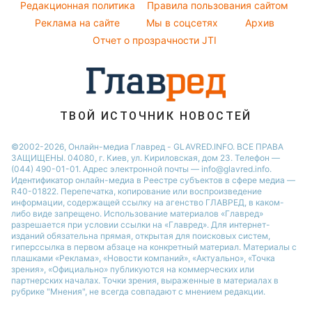
Погода на завтра
Редакционная политика
Правила пользования сайтом
Максим Галкин
Реклама на сайте
Мы в соцсетях
Архив
Пылевая буря
Настя Каменских
Отчет о прозрачности JTI
ТВОЙ ИСТОЧНИК НОВОСТЕЙ
©2002-2026, Онлайн-медиа Главред - GLAVRED.INFO. ВСЕ ПРАВА
ЗАЩИЩЕНЫ. 04080, г. Киев, ул. Кириловская, дом 23. Телефон —
(044) 490-01-01. Адрес электронной почты — info@glavred.info.
Идентификатор онлайн-медиа в Реестре cубъектов в сфере медиа —
R40-01822.
Перепечатка, копирование или воспроизведение
информации, содержащей ссылку на агенство ГЛАВРЕД, в каком-
либо виде запрещено. Использование материалов «Главред»
разрешается при условии ссылки на «Главред». Для интернет-
изданий обязательна прямая, открытая для поисковых систем,
гиперссылка в первом абзаце на конкретный материал. Материалы с
плашками «Реклама», «Новости компаний», «Актуально», «Точка
зрения», «Официально» публикуются на коммерческих или
партнерских началах. Точки зрения, выраженные в материалах в
рубрике "Мнения", не всегда совпадают с мнением редакции.