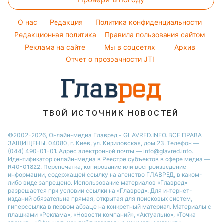
Магнитные бури
Настя Каменских
Легкие десерты
Погода на сегодня
O нас
Редакция
Политика конфиденциальности
Напитки
Погода на завтра
Редакционная политика
Правила пользования сайтом
Праздничное меню
Реклама на сайте
Мы в соцсетях
Архив
Пылевая буря
Отчет о прозрачности JTI
ТВОЙ ИСТОЧНИК НОВОСТЕЙ
©2002-2026, Онлайн-медиа Главред - GLAVRED.INFO. ВСЕ ПРАВА
ЗАЩИЩЕНЫ. 04080, г. Киев, ул. Кириловская, дом 23. Телефон —
(044) 490-01-01. Адрес электронной почты — info@glavred.info.
Идентификатор онлайн-медиа в Реестре cубъектов в сфере медиа —
R40-01822.
Перепечатка, копирование или воспроизведение
информации, содержащей ссылку на агенство ГЛАВРЕД, в каком-
либо виде запрещено. Использование материалов «Главред»
разрешается при условии ссылки на «Главред». Для интернет-
изданий обязательна прямая, открытая для поисковых систем,
гиперссылка в первом абзаце на конкретный материал. Материалы с
плашками «Реклама», «Новости компаний», «Актуально», «Точка