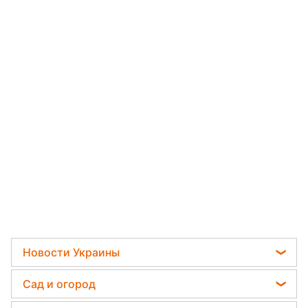
Новости Украины
Телеграм новости Украины
Сад и огород
Пенсии в Украине