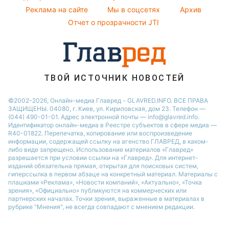
Реклама на сайте
Мы в соцсетях
Архив
Новости моды
Настя Каменских
Отчет о прозрачности JTI
Советы от Андре Тана
ТВОЙ ИСТОЧНИК НОВОСТЕЙ
©2002-2026, Онлайн-медиа Главред - GLAVRED.INFO. ВСЕ ПРАВА
ЗАЩИЩЕНЫ. 04080, г. Киев, ул. Кириловская, дом 23. Телефон —
(044) 490-01-01. Адрес электронной почты — info@glavred.info.
Идентификатор онлайн-медиа в Реестре cубъектов в сфере медиа —
R40-01822.
Перепечатка, копирование или воспроизведение
информации, содержащей ссылку на агенство ГЛАВРЕД, в каком-
либо виде запрещено. Использование материалов «Главред»
разрешается при условии ссылки на «Главред». Для интернет-
изданий обязательна прямая, открытая для поисковых систем,
гиперссылка в первом абзаце на конкретный материал. Материалы с
плашками «Реклама», «Новости компаний», «Актуально», «Точка
зрения», «Официально» публикуются на коммерческих или
партнерских началах. Точки зрения, выраженные в материалах в
рубрике "Мнения", не всегда совпадают с мнением редакции.