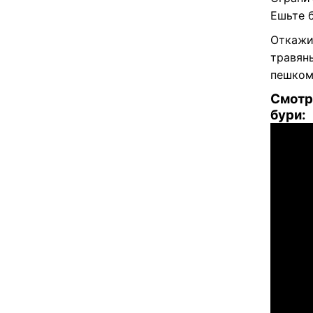
Ешьте 
Откажит
травян
пешком
Смотри
бури: