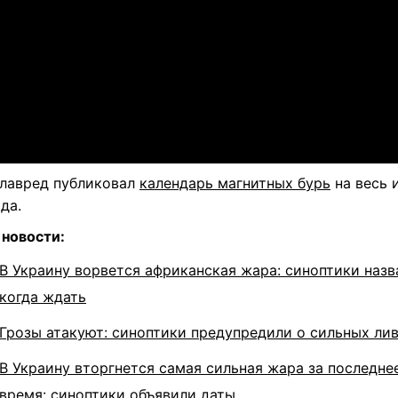
Главред публиковал
календарь магнитных бурь
на весь 
да.
 новости:
В Украину ворвется африканская жара: синоптики назв
когда ждать
Грозы атакуют: синоптики предупредили о сильных ли
В Украину вторгнется самая сильная жара за последне
время: синоптики объявили даты