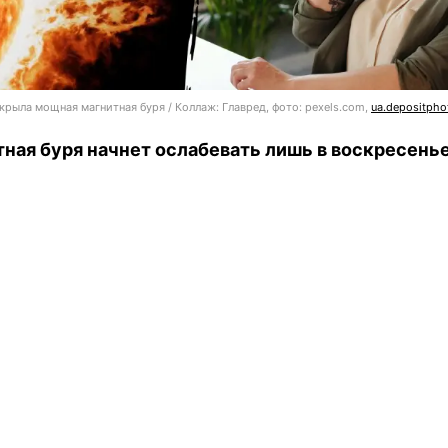
крыла мощная магнитная буря / Коллаж: Главред, фото: pexels.com,
ua.depositph
ная буря начнет ослабевать лишь в воскресенье