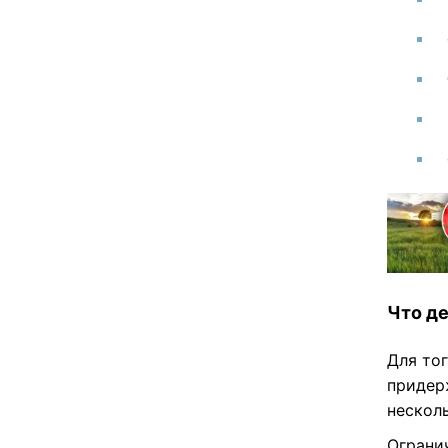
Что де
Для то
придер
несколь
Ограни