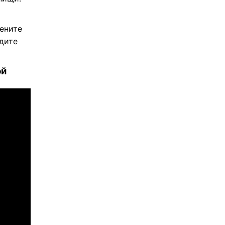
мените
дите
ой