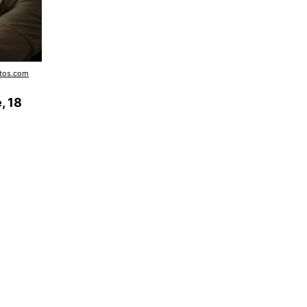
otos.com
, 18