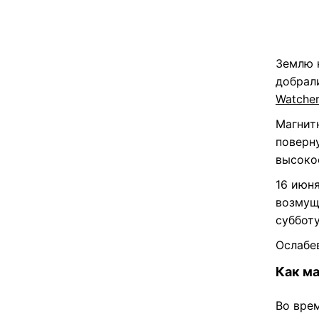
Землю 
добрал
Watche
Магнитн
поверн
высоко
16 июн
возмуще
субботу
Ослабе
Как ма
Во вре