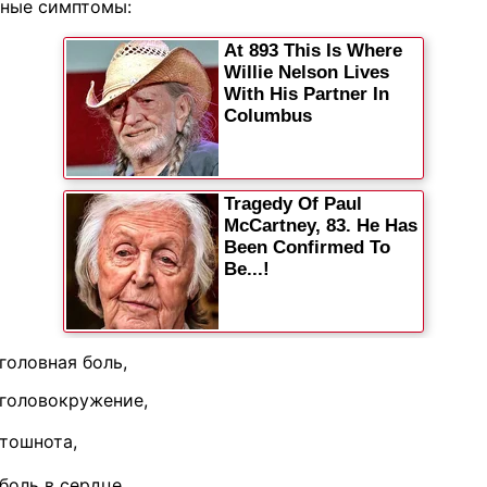
вные симптомы:
головная боль,
головокружение,
тошнота,
боль в сердце,