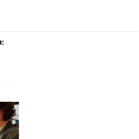
раинском
: