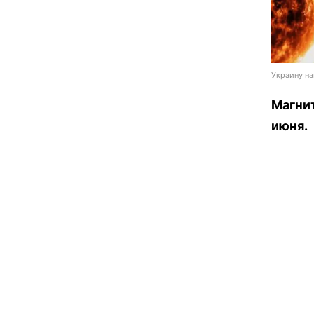
Украину на
Магнит
июня.