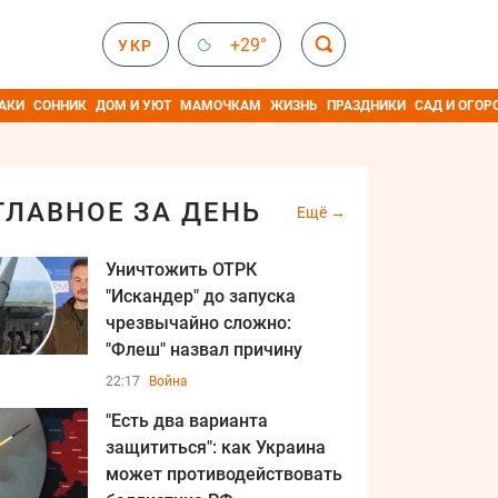
+29°
УКР
АКИ
СОННИК
ДОМ И УЮТ
МАМОЧКАМ
ЖИЗНЬ
ПРАЗДНИКИ
САД И ОГОР
ГЛАВНОЕ ЗА ДЕНЬ
Ещё
Уничтожить ОТРК
"Искандер" до запуска
чрезвычайно сложно:
"Флеш" назвал причину
22:17
Война
"Есть два варианта
защититься": как Украина
может противодействовать