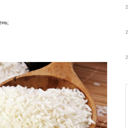
2
ень;
2
2