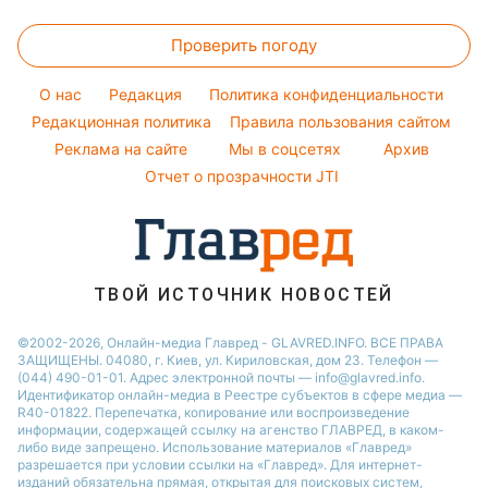
Напитки
Новости Полтавы
Прогноз погоды
Стирка
Филипп Киркоров
Тарифы
Праздничное меню
Проверить погоду
Магнитные бури
Комнатные растения
Елена Зеленская
Курс валют
Погода на сегодня
Ани Лорак
O нас
Редакция
Политика конфиденциальности
Погода на завтра
Редакционная политика
Правила пользования сайтом
Кейт Миддлтон
Реклама на сайте
Мы в соцсетях
Архив
Пылевая буря
Алла Пугачева
Отчет о прозрачности JTI
ТВОЙ ИСТОЧНИК НОВОСТЕЙ
©2002-2026, Онлайн-медиа Главред - GLAVRED.INFO. ВСЕ ПРАВА
ЗАЩИЩЕНЫ. 04080, г. Киев, ул. Кириловская, дом 23. Телефон —
(044) 490-01-01. Адрес электронной почты — info@glavred.info.
Идентификатор онлайн-медиа в Реестре cубъектов в сфере медиа —
R40-01822.
Перепечатка, копирование или воспроизведение
информации, содержащей ссылку на агенство ГЛАВРЕД, в каком-
либо виде запрещено. Использование материалов «Главред»
разрешается при условии ссылки на «Главред». Для интернет-
изданий обязательна прямая, открытая для поисковых систем,